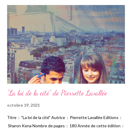
avocate « montée » à Paris, se heurte aux vérités d’une ville qui
cache mal sa misère, ses magouilles et son pouvoir secret : que
le bizness paie peut-être plus que le ballon rond, que Saint-
Nazaire ne l’a jamais quittée, et qu’on n’enterre pas aussi
facilement un amour d’adolescence. Sur l’autre rive est un récit
aussi noir que sensible où se déploient la p...
"La loi de la cité" de Pierrette Lavallée
octobre 19, 2021
Titre : "La loi de la cité" Autrice : Pierrette Lavallée Editions :
Sharon Kena Nombre de pages : 180 Année de cette édition :