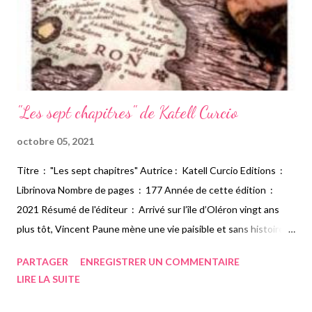
"Les sept chapitres" de Katell Curcio
octobre 05, 2021
Titre : "Les sept chapitres" Autrice : Katell Curcio Editions :
Librinova Nombre de pages : 177 Année de cette édition :
2021 Résumé de l'éditeur : Arrivé sur l’île d’Oléron vingt ans
plus tôt, Vincent Paune mène une vie paisible et sans histoire.
Mais sa vie bascule un soir d’octobre : il se réveille mal en point
PARTAGER
ENREGISTRER UN COMMENTAIRE
et désorienté. L’affolement s’empare de lui lorsqu’il découvre
LIRE LA SUITE
son buste recouvert de tatouages ; ces derniers représentent
différents lieux et monuments de l’île. Il se lance alors dans une