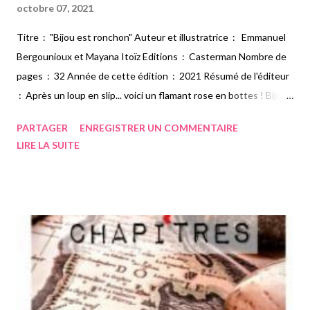
octobre 07, 2021
Titre : "Bijou est ronchon" Auteur et illustratrice : Emmanuel
Bergounioux et Mayana Itoïz Editions : Casterman Nombre de
pages : 32 Année de cette édition : 2021 Résumé de l'éditeur
: Après un loup en slip... voici un flamant rose en bottes ! Bijou
est un flamant rose, noir. Noir comme son humeur du jour… Car
PARTAGER
ENREGISTRER UN COMMENTAIRE
ce matin, Bijou est ronchon. C’est comme ça, il ne peut rien y
LIRE LA SUITE
faire. Nom de nom ! Rien ! Pourquoi ? Parce que Bijou ne sait pas
voler ! Et il a peur qu’on se moque de lui… Mais tandis que Bijou
manque de confiance en lui, il se pourrait bien que sa drôle de
rencontre avec le méchant Jean-Kevin le pousse à prendre son
envol ! Mon avis : Voici encore un excellent album d'Emmanuel
Bergounioux. L'histoire de ce flamant noir qui ne sait pas voler
m'a beaucoup plu car ce personnage est très attachant. Je l'ai
trouvé adorable. On sent que les moqueries de ses camarades
le touchent profondément et le voir évol...