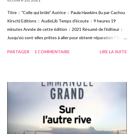
Titre : "Celle qui brûle" Autrice : Paula Hawkins (lu par Cachou
Kirsch) Editions : AudioLib Temps d'écoute : 9 heures 19
minutes Année de cette édition : 2021 Résumé de l'éditeur :
Jusqu’où sont-elles prêtes à aller pour obtenir réparation ? À
Londres, trois femmes sont frappées de plein fouet par
PARTAGER
1 COMMENTAIRE
LIRE LA SUITE
l’assassinat d’un jeune homme à bord de sa péniche : Carla, sa
tante, Miriam, sa voisine, qui a découvert le corps, et Laura, avec
qui la victime a passé sa dernière nuit. Si elles ne se connaissent
pas, ces trois femmes ont un point commun : chacune a été
victime d’une injustice qui a gâché sa vie. Chacune couve une
colère qui ne demande qu’à exploser. L’une d’elles aurait-elle
commis l’irrémédiable pour réparer les torts qu’elle a subis ?
Paula Hawkins, l’autrice de La Fille du train, qui a conquis des
millions de lecteurs à travers le monde, revient avec un nouveau
roman éblouissant, à l’intrigue incandescente. Sous sa...