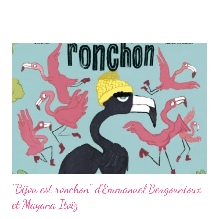
bleus, d'autres sont albinos, des bébés animaux ne ressemblent
pas du tout aux adultes qu'ils vont devenir, certains couples
sont plutôt dépareillés, des animaux hibernent ou vivent la nuit,
d’autres portent le poil long ou alors un masque ! C'est par le
biais de traits communs surprenants, bizarres, graphiques que
Julie Colombet réunit ses animaux, comme de drôles de photos
de familles qu'elle nous invite à observer dans le détail
extraordinaire de leurs attitudes et de leurs pelages. D'ailleurs,
eux aussi semblent nous fixer... Leurs yeux étranges, ronds ...
"Bijou est ronchon" d'Emmanuel Bergounioux
et Mayana Itoïz