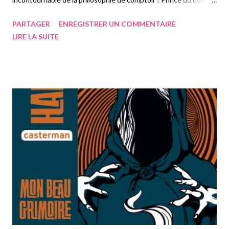
mot, Le Chat dispense ses aphorismes chocs depuis presque 40
PARTAGER
ENREGISTRER UN COMMENTAIRE
ans. Grand bavard au pays des images, il agite nos neurones et
LIRE LA SUITE
met nos zygomatiques en feu. L’œuvre graphique de Philippe
Geluck est unanimement saluée, mais sa création littéraire
mérite autant les honneurs. C’est chose faite avec Les Mots du
Chat. Le héros n’apparaît qu’en première et en dernière page de
l’ouvrage mais y est omniprésent par sa pensée, parfois
tortueuse et cependant imparable. Après les Essais de
Montaigne ou les Maximes de La Rochefoucauld, Les Mots du
Chat s’impose en pierre angulaire de la pensée universelle. Et,
contrairement à ses illustres prédécesseurs, Les Mots du Chat
est illustré par un floril...