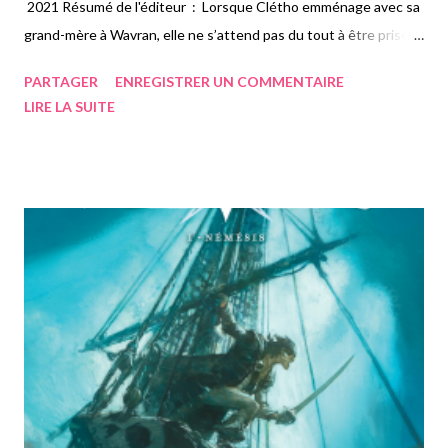
2021 Résumé de l'éditeur : Lorsque Clétho emménage avec sa
grand-mère à Wavran, elle ne s’attend pas du tout à être prise à
partie par la bande qui y sévit. Toutefois, elle ne se laisse pas
PARTAGER
ENREGISTRER UN COMMENTAIRE
intimider et les défie, ce qui n’est pas du goût de l’un d’eux. Akim
LIRE LA SUITE
est tout de suite intrigué par cette fille qui ignore que là, au sein
de ce complexe d’immeubles, il y a des règles et que c’est lui et
ses potes qui les font appliquer. Toutefois, bien vite un autre
sentiment naît au plus profond de son cœur. Cependant, il a
conscience que rien n’est possible entre eux, parce qu’il ne peut
être loyal qu’à une loi : celle de la cité. Mon avis : Voici le second
livre que je lis de Pierrette Lavallée et tout comme pour "Une
vengeance au goût amer", j'ai adoré ma lecture. Tout d'abord, je
me suis beau...