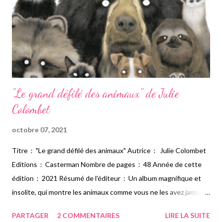
surtout sur les sorcières, j'ai été servie. Je me suis plongée dans
ce récit pour n'en ressortir que quelques temp...
"Le grand défilé des animaux" de Julie
Colombet
octobre 07, 2021
Titre : "Le grand défilé des animaux" Autrice : Julie Colombet
Editions : Casterman Nombre de pages : 48 Année de cette
édition : 2021 Résumé de l'éditeur : Un album magnifique et
insolite, qui montre les animaux comme vous ne les avez jamais
vus ! Qui l'eût cru ? Les grenouilles ne sont pas forcément
PARTAGER
2 COMMENTAIRES
LIRE LA SUITE
vertes, les oiseaux ne volent pas tous, certains animaux sont