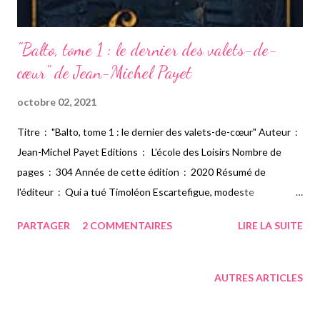
"Balto, tome 1 : le dernier des valets-de-
cœur" de Jean-Michel Payet
octobre 02, 2021
Titre : "Balto, tome 1 : le dernier des valets-de-cœur" Auteur :
Jean-Michel Payet Editions : L'école des Loisirs Nombre de
pages : 304 Année de cette édition : 2020 Résumé de
l'éditeur : Qui a tué Timoléon Escartefigue, modeste
réparateur de vélos du boulevard des Batignolles à Paris ? Que
PARTAGER
2 COMMENTAIRES
LIRE LA SUITE
s'est-il passé sur le front, en pleine guerre de 14, dans les
décombres d'une maison en ruine ? Qu'est devenu Victor, le
condamné à mort qui a disparu avant son exécution ? Quel
AUTRES ARTICLES
secret cache Émilienne Robinson, jeune journaliste fraîchement
engagée au journal L'Excelsior ? Et pourquoi, dans ce Paris de