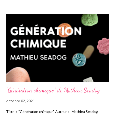
quête de vérité et se confronte à un ennemi invisible. Au cœur
d’une intrigue qui le dépasse, il devra apprendre à regarder au-
delà des apparences. Mon avis : Voici un livre que j'ai beaucoup
aimé. Tout d'abord, j'ai apprécié les personnages. Ils sont
intéressants et j'ai aimé découvrir leur évolution au fil des
pages. Il faut dire qu'il leur arrive quelque chose de fou et que je
me suis demandée dès le début comment m...
"Génération chimique" de Mathieu Seadog
octobre 02, 2021
Titre : "Génération chimique" Auteur : Mathieu Seadog