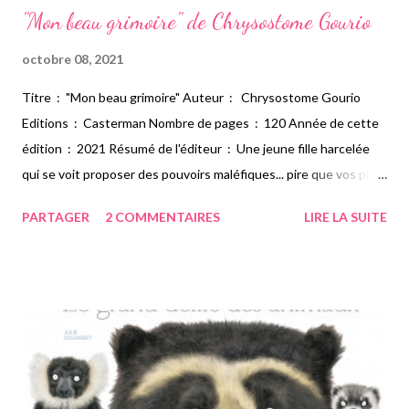
"Mon beau grimoire" de Chrysostome Gourio
octobre 08, 2021
Titre : "Mon beau grimoire" Auteur : Chrysostome Gourio
Editions : Casterman Nombre de pages : 120 Année de cette
édition : 2021 Résumé de l'éditeur : Une jeune fille harcelée
qui se voit proposer des pouvoirs maléfiques... pire que vos pires
cauchemars ! Sorcière, Sorcière, surveille tes arrières… Parce
PARTAGER
2 COMMENTAIRES
LIRE LA SUITE
qu’elle habite une maison au milieu du cimetière, Perséphone
est harcelée par trois garçons, sans cesse. Sorcière, Sorcière…
Jusqu’au jour où une vieille femme vient rôder entre les tombes
et lui propose de sombres pouvoirs. Et si la jeune fille en
profitait pour se venger ? Mon avis : Voici encore un coup de
cœur dans la collection "Hanté" de chez Casterman. J'ai adoré
cette histoire de sorcière qui m'a littéralement transportée. Moi
qui ai envie pour le moment de lire des livres sur la magie et