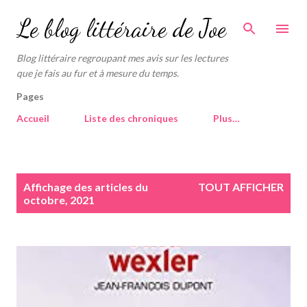
Accéder au contenu principal
Le blog littéraire de Joe
Blog littéraire regroupant mes avis sur les lectures
que je fais au fur et à mesure du temps.
Pages
Accueil
Liste des chroniques
Plus…
A
Affichage des articles du
TOUT AFFICHER
r
octobre, 2021
t
i
c
l
e
s