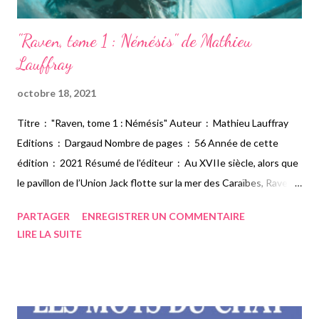
"Raven, tome 1 : Némésis" de Mathieu
Lauffray
octobre 18, 2021
Titre : "Raven, tome 1 : Némésis" Auteur : Mathieu Lauffray
Editions : Dargaud Nombre de pages : 56 Année de cette
édition : 2021 Résumé de l'éditeur : Au XVIIe siècle, alors que
le pavillon de l’Union Jack flotte sur la mer des Caraïbes, Raven,
un jeune et impétueux pirate décide de mettre la main sur un
PARTAGER
ENREGISTRER UN COMMENTAIRE
prétendu trésor, promis à l’infâme gouverneur de Tortuga qui
LIRE LA SUITE
fait appel à lady Darksee, une redoutable femme pirate, en
échange du pardon royal. Mais Raven, qui assiste à la scène,
décide de les devancer et d’agir seul grâce à un plan de l’île où
se situerait le trésor. L’île volcanique, perdue dans les Caraïbes