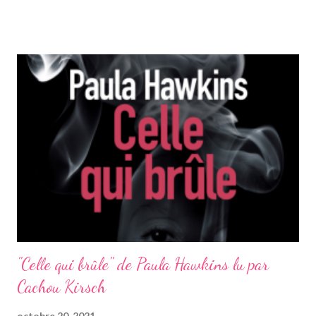
organe qu’était cette famille. » La veille de la rentrée scolaire, la
famille Wexler s’installe dans une villa reculée, nichée entre
collines et sapins. Le père, personnage charismatique, est le
nouveau professeur de français de Mathias, 16 ans. L’adolescent
va côtoyer les enfants de cet étrange clan. Il y a Karl, qui ne se
sépare jamais de sa carabine. Cheyenne, qui passe son temps à
cheval. Et Charlotte, la camarade de classe de Mathias, dont il
s’éprend. Alors que les deux jeunes gens vivent un premier
amour lumineux, une relation trouble se noue entre ...
"Celle qui brûle" de Paula Hawkins lu par
Cachou Kirsch
octobre 20, 2021