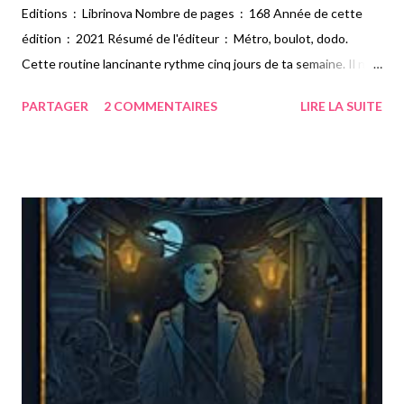
Editions : Librinova Nombre de pages : 168 Année de cette
édition : 2021 Résumé de l'éditeur : Métro, boulot, dodo.
Cette routine lancinante rythme cinq jours de ta semaine. Il ne
te tarde qu’une chose : le week-end ! Soirée, ecstasy, défonce.
PARTAGER
2 COMMENTAIRES
LIRE LA SUITE
Mais connais-tu cette magnifique échappatoire, cette porte
secrète qu’il suffit d’entrouvrir pour oublier les frustrations du
quotidien, effacer les tracas de l’existence ? Avale ce cacheton,
écoute la musique et laisse la magie opérer… Mon avis : Voici un
livre qui m'a scotchée. Personnellement, je n'ai pas l'habitude de
lire des ouvrages sur la drogue et quand j'ai vu celui-ci, j'ai été
tentée de le découvrir. Je suis contente de l'avoir fait car il m'a
permis de mieux comprendre le monde dans lequel on tombe
quand on commence à se droguer. Le personnage de ce livre m'a
fait passer par plusieurs sentiments que ce s...