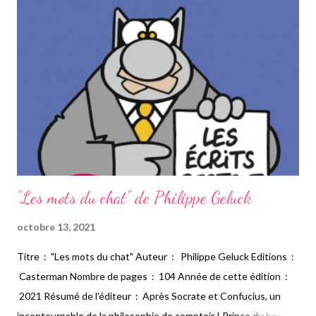
et peuplée par une tribu cannibale, s’avère pourtant
dangereuse… Et c’est précisément sur celle-ci que le nouveau
gouverneur de Tortuga et sa famille, venus de France, ont
échoué après un long voyage… Mon avis : Voici une bande
dessinée que j'ai adorée. Cela fait quelques temps que j'ai envie
de décou...
"Les mots du chat" de Philippe Geluck
octobre 13, 2021
Titre : "Les mots du chat" Auteur : Philippe Geluck Editions :
Casterman Nombre de pages : 104 Année de cette édition :
2021 Résumé de l'éditeur : Après Socrate et Confucius, un
incontournable de la philosophie de comptoir ! Prince du bon